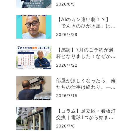
質」をお届けするために。
2026/8/5
「夏季安全管理費」導入に
ついて
【AIのカン違い劇！？】
「でんきのひがき屋」はエ
アコン掃除やってる？と聞
2026/7/29
かれた理由と、もう一人の
檜垣さん。
【感謝】7月のご予約が満
杯となりました！なぜか
「AI検索」からお問い合わ
2026/7/22
せが届く理由
部屋が涼しくなったら、俺
たちの仕事は終わり。――
この猛暑の中、体一つで戦
2026/7/15
うすべてのプロフェッショ
ナルへ。
【コラム】足立区・看板灯
交換｜電球1つから始まっ
た「でんきのひがき屋」の
2026/7/8
原点