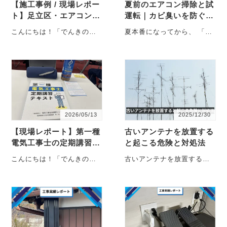
【施工事例 / 現場レポー
夏前のエアコン掃除と試
ト】足立区・エアコン設
運転｜カビ臭いを防ぐ準
置｜「ここに頼んで良か
備チェック
こんにちは！「でんきのひ
夏本番になってから、 「エ
った」と言っていたいた
がき屋」の広報・窓口を担
アコンが冷えない…」 「つ
だける、職…
当しております、妻の檜垣
けた瞬間カビ臭い…」
由紀です。 最近は、・・・
・・・
2026/05/13
2025/12/30
【現場レポート】第一種
古いアンテナを放置する
電気工事士の定期講習へ
と起こる危険と対処法
｜38年のベテランが学び
こんにちは！「でんきのひ
古いアンテナを放置する
続ける理由
がき屋」広報担当の檜垣由
と、思わぬ事故や周囲への
紀です。 いつもは朝早くか
影響が広がる可能性があり
ら腰道具をジャラジ・・・
ます。 本記事・・・