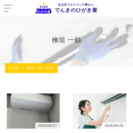
足立区でエアコン工事なら
でんきのひがき屋
檜垣 一頼
HOME
>
檜垣 一頼 の記事
2026/05/27
2026/05/20