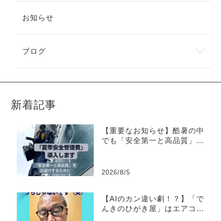
お知らせ
ブログ
新着記事
【重要なお知らせ】酷暑の中
でも「安全第一と高品質」を
お届けするために。「夏季安
全管理費」導入について
2026/8/5
【AIのカン違い劇！？】「で
んきのひがき屋」はエアコン
掃除やってる？と聞かれた理