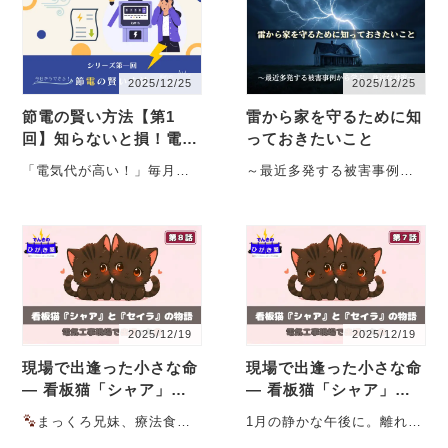
2025/12/25
2025/12/25
節電の賢い方法【第1
雷から家を守るために知
回】知らないと損！電気
っておきたいこと
代の本当の仕組みと節約
「電気代が高い！」毎月の
～最近多発する被害事例か
の優先順位
請求書を見て、そう感じて
ら学ぶ、身近な対策～ 夏か
いる方も多いと思います。
ら秋にかけて、日本各地で
ですが実際・・・
落雷による・・・
2025/12/19
2025/12/19
現場で出逢った小さな命
現場で出逢った小さな命
― 看板猫「シャア」と
― 看板猫「シャア」と
「セイラ」の物語（第８
「セイラ」の物語（第７
まっくろ兄妹、療法食生
1月の静かな午後に。離れた
話）
話）
活のはじまり ――「おいし
場所で見つめた、セイラの