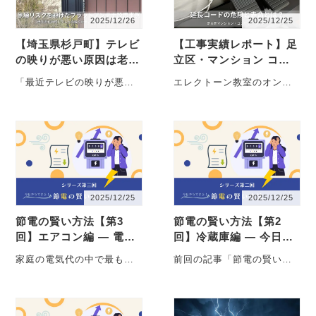
2025/12/26
2025/12/25
【埼玉県杉戸町】テレビ
【工事実績レポート】足
の映りが悪い原因は老朽
立区・マンション コン
化アンテナ｜倒壊リスク
セント増設工事
「最近テレビの映りが悪い
エレクトーン教室のオンラ
を避けたフラットアンテ
気がする」そんなご相談
インレッスンで発生した
ナ設置事例
で、埼玉県杉戸町のお宅へ
「雑音トラブル」を解決！
お伺いしました。 ・・・
この・・・
2025/12/25
2025/12/25
節電の賢い方法【第3
節電の賢い方法【第2
回】エアコン編 ― 電気
回】冷蔵庫編 ― 今日か
代を減らす正しい使い方
らできる節電術と買い替
家庭の電気代の中で最も大
前回の記事「節電の賢い方
と買い替えのタイミング
えの本当のメリット
きな割合を占める家電、そ
法【第1回】知らないと損！
れがエアコンです。夏は冷
電気代の本当の仕組みと節
房、冬は暖房と一年・・・
約の優先順位」で・・・