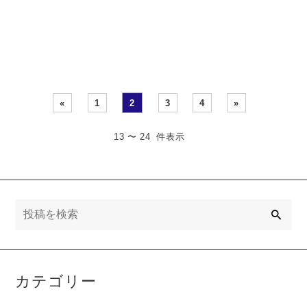
くないのに高い」ご・・・
手術の日 出張先の山形は、
朝からし・・・
«
1
2
3
4
»
13 〜 24 件表示
検
索
カテゴリー