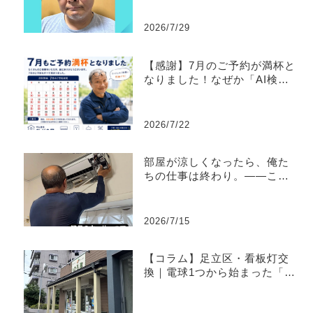
由と、もう一人の檜垣さん。
2026/7/29
【感謝】7月のご予約が満杯と
なりました！なぜか「AI検
索」からお問い合わせが届く
理由
2026/7/22
部屋が涼しくなったら、俺た
ちの仕事は終わり。――この
猛暑の中、体一つで戦うすべ
てのプロフェッショナルへ。
2026/7/15
【コラム】足立区・看板灯交
換｜電球1つから始まった「で
んきのひがき屋」の原点